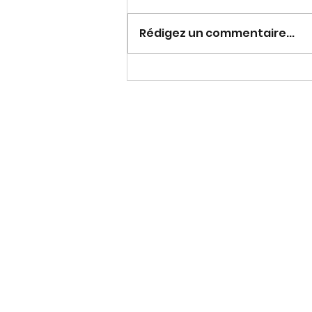
Rosetta Tharpe
Rédigez un commentaire...