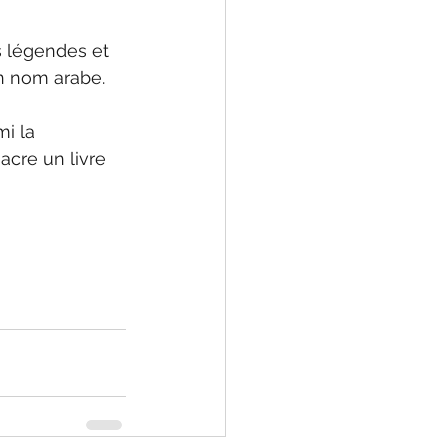
es légendes et 
on nom arabe.
i la 
acre un livre 