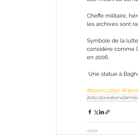
Cheffe militaire, hé
les archives sont r
Symbole de la lutte 
considère comme l’u
en 2006.
 Une statue à Bagha
#teamcolibri
#Hers
Anticolonialisme
Armé