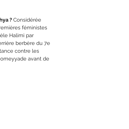
hya ? 
Considérée 
emières féministes 
sèle Halimi par 
rrière berbère du 7e 
stance contre les 
e omeyyade avant de 