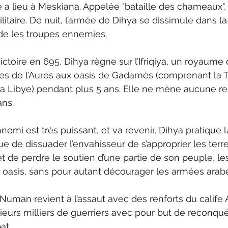
 a lieu à Meskiana. Appelée "bataille des chameaux", c
ilitaire. De nuit, l’armée de Dihya se dissimule dans 
e les troupes ennemies. 
ctoire en 695, Dihya règne sur l’Ifriqiya, un royaume 
 de l’Aurès aux oasis de Gadamès (comprenant la Tun
e la Libye) pendant plus 5 ans. Elle ne mène aucune re
ns. 
emi est très puissant, et va revenir, Dihya pratique l
ue de dissuader l’envahisseur de s’approprier les terre
et de perdre le soutien d’une partie de son peuple, le
s oasis, sans pour autant décourager les armées arabe
Numan revient à l’assaut avec des renforts du calife 
ieurs milliers de guerriers avec pour but de reconquérir
at.