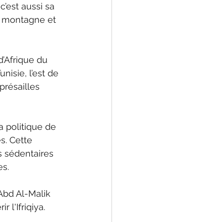
’est aussi sa 
la montagne et 
d’Afrique du 
isie, l’est de 
présailles 
a politique de 
s. Cette 
s sédentaires 
s. 
Abd Al-Malik 
 l'Ifriqiya. 