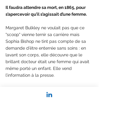
Il faudra attendre sa mort, en 1865, pour 
s’apercevoir qu’il s’agissait d’une femme.
Margaret Bulkley ne voulait pas que ce 
"scoop" vienne ternir sa carrière mais 
Sophia Bishop ne tint pas compte de sa 
demande d’être enterrée sans soins : en 
lavant son corps, elle découvre que le 
brillant docteur était une femme qui avait 
même porté un enfant. Elle vend 
l’information à la presse.  
Après 40 ans de service dans l’armée 
britannique et après avoir réformé les 
normes médicales sur 3 continents, 
Margaret Bulkeley est moquée ; on la fait 
passer pour une femme énamourée qui a 
fait semblant d’être médecin pour 
rejoindre un amant en Afrique du Sud. Ce 
n’est juste pas possible qu’une femme ait 