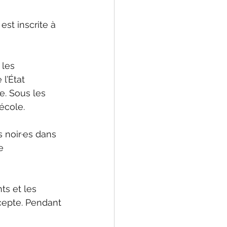
st inscrite à 
les 
l’État 
e. Sous les 
école.
 noir·es dans 
e 
ts et les 
cepte. Pendant 