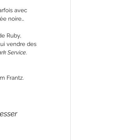
arfois avec 
ée noire… 
de Ruby, 
lui vendre des 
rk Service
. 
am Frantz.
esser 