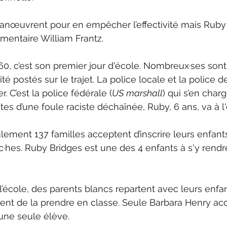
nœuvrent pour en empêcher l’effectivité mais Ruby e
émentaire William Frantz.
, c’est son premier jour d'école. Nombreux·ses sont 
té postés sur le trajet. La police locale et la police de 
r. C’est la police fédérale (
US marshall
) qui s’en charg
tes d’une foule raciste déchaînée, Ruby, 6 ans, va à l'
lement 137 familles acceptent d’inscrire leurs enfants
·hes. Ruby Bridges est une des 4 enfants à s'y rendr
l’école, des parents blancs repartent avec leurs enfan
ent de la prendre en classe. Seule Barbara Henry ac
’une seule élève. 