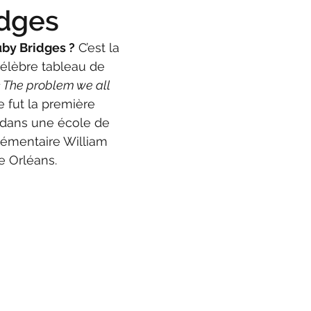
idges
by Bridges ?
 C’est la 
 célèbre tableau de 
 The problem we all 
le fut la première 
r dans une école de 
élémentaire William 
e Orléans. 