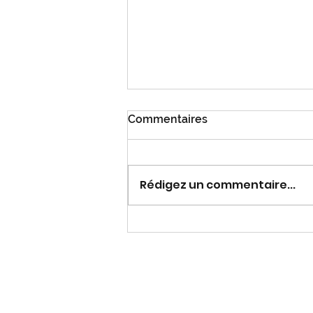
Commentaires
Rosetta Tharpe
Rédigez un commentaire...