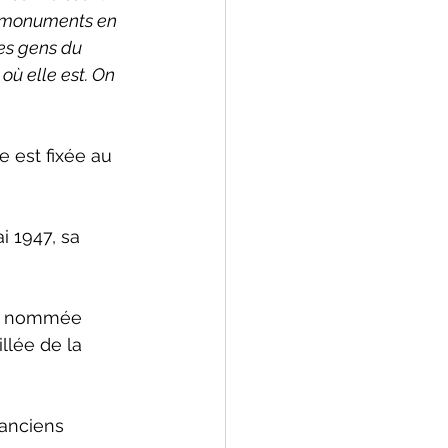
es monuments en 
es gens du 
où elle est. On 
e est fixée au 
 1947, sa 
st nommée 
llée de la 
 anciens 