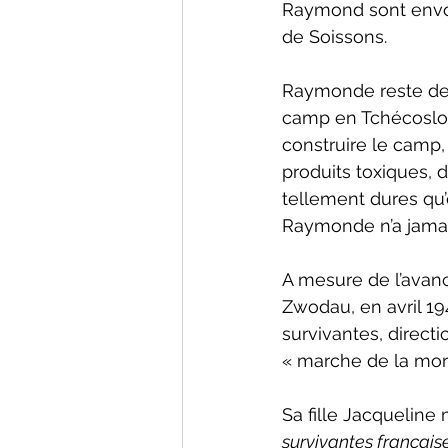
Raymond sont envoyé
de Soissons. 
Raymonde reste deu
camp en Tchécoslo
construire le camp,
produits toxiques, d
tellement dures qu’e
Raymonde n’a jamais
A mesure de l’avanc
Zwodau, en avril 19
survivantes, direct
« marche de la mort 
Sa fille Jacqueline 
survivantes français