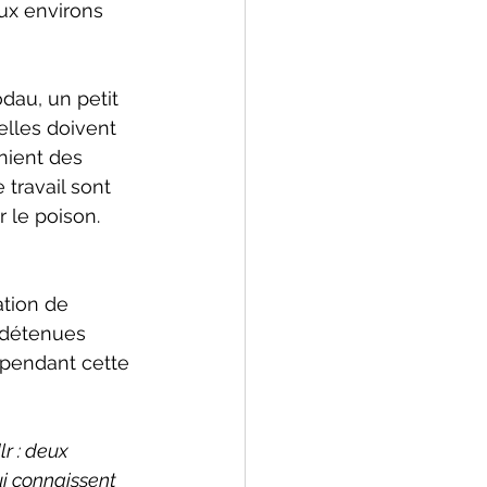
ux environs 
au, un petit 
elles doivent 
nient des 
 travail sont 
r le poison. 
tion de 
 détenues 
 pendant cette 
lr : deux 
i connaissent 