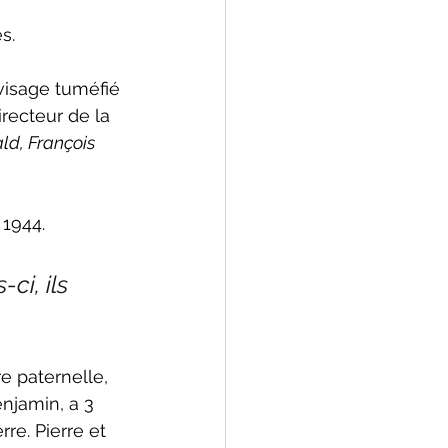
s.
visage tuméfié 
irecteur de la 
ld, François 
 1944.
ci, ils 
e paternelle, 
njamin, a 3 
re. Pierre et 