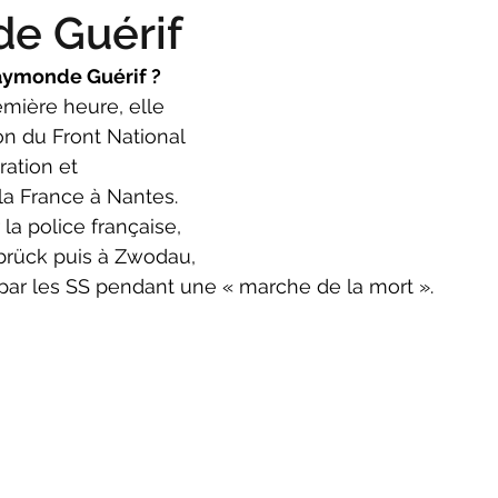
e Guérif
aymonde Guérif ?
emière heure, elle 
ion du Front National 
ration et 
a France à Nantes. 
la police française, 
rück puis à Zwodau, 
 par les SS pendant une « marche de la mort ».