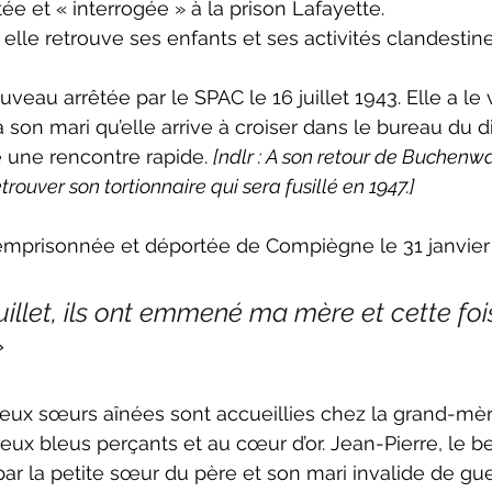
e et « interrogée » à la prison Lafayette. 
elle retrouve ses enfants et ses activités clandestine
eau arrêtée par le SPAC le 16 juillet 1943. Elle a le 
à son mari qu’elle arrive à croiser dans le bureau du d
é une rencontre rapide. 
[ndlr : A son retour de Buchenwa
trouver son tortionnaire qui sera fusillé en 1947.]
t emprisonnée et déportée de Compiègne le 31 janvier
uillet, ils ont emmené ma mère et cette fois-
»
eux sœurs aînées sont accueillies chez la grand-mèr
ux bleus perçants et au cœur d’or. Jean-Pierre, le be
 par la petite sœur du père et son mari invalide de guer