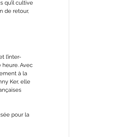
qu’il cultive 
n de retour, 
 l’inter-
e heure. Avec 
vement à la 
y Ker, elle 
ançaises 
isée pour la 