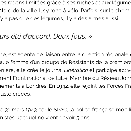
es rations limitées grâce à ses ruches et aux légumes 
d de la ville. Il s’y rend à vélo. Parfois, sur le chemi
 n’y a pas que des légumes, il y a des armes aussi.
ours été d’accord. Deux fous. »
, est agente de liaison entre la direction régionale et
 seule femme d’un groupe de Résistants de la premièr
rière, elle crée le journal 
Libération
 et participe acti
ent Front national de lutte. Membre du Réseau Johnn
nements à Londres. En 1942, elle rejoint les Forces Fr
juste créées.
le 31 mars 1943 par le SPAC, la police française mobil
tes. Jacqueline vient d’avoir 5 ans.