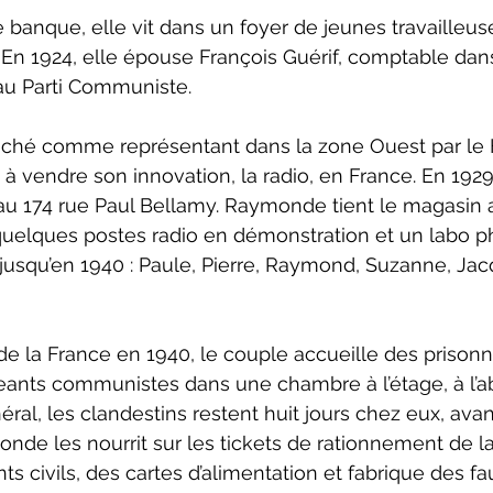
 banque, elle vit dans un foyer de jeunes travailleus
En 1924, elle épouse François Guérif, comptable da
au Parti Communiste.
ché comme représentant dans la zone Ouest par le 
 à vendre son innovation, la radio, en France. En 1929
, au 174 rue Paul Bellamy. Raymonde tient le magasin 
quelques postes radio en démonstration et un labo ph
 jusqu’en 1940 : Paule, Pierre, Raymond, Suzanne, Jac
 de la France en 1940, le couple accueille des prisonn
eants communistes dans une chambre à l’étage, à l’ab
éral, les clandestins restent huit jours chez eux, ava
nde les nourrit sur les tickets de rationnement de la 
s civils, des cartes d’alimentation et fabrique des fau