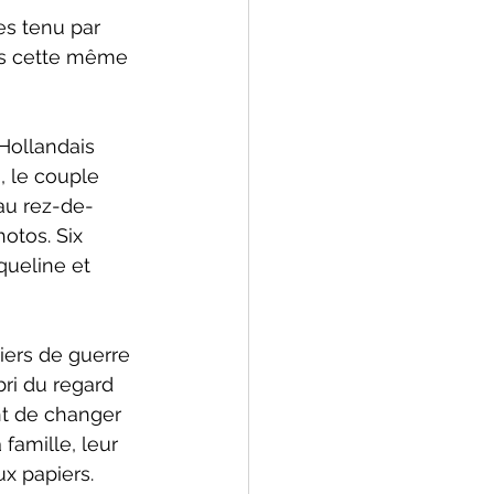
es tenu par 
ns cette même 
Hollandais 
, le couple 
au rez-de-
otos. Six 
queline et 
iers de guerre 
ri du regard 
nt de changer 
famille, leur 
x papiers. 