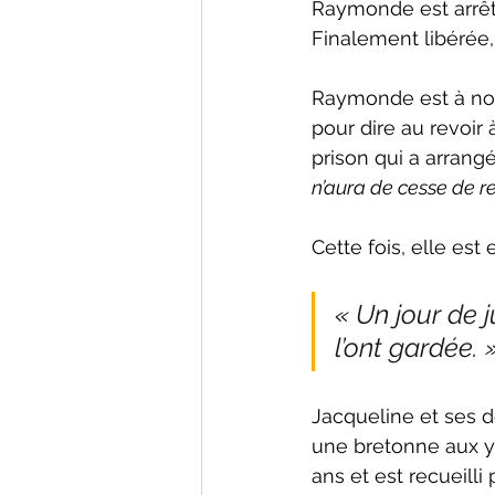
Raymonde est arrêté
Finalement libérée, 
Raymonde est à nouv
pour dire au revoir 
prison qui a arrang
n’aura de cesse de re
Cette fois, elle es
« Un jour de j
l’ont gardée. 
Jacqueline et ses d
une bretonne aux ye
ans et est recueilli