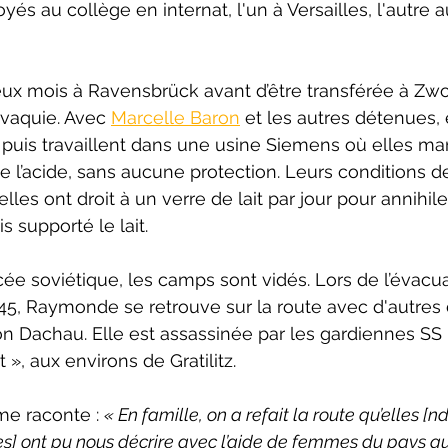
s au collège en internat, l'un à Versailles, l'autre a
x mois à Ravensbrück avant d’être transférée à Zwod
vaquie. Avec 
Marcelle Baron
 et les autres détenues, 
 puis travaillent dans une usine Siemens où elles ma
e l’acide, sans aucune protection. Leurs conditions de
lles ont droit à un verre de lait par jour pour annihile
 supporté le lait.
ée soviétique, les camps sont vidés. Lors de l’évacua
45, Raymonde se retrouve sur la route avec d'autres
ion Dachau. Elle est assassinée par les gardiennes SS
», aux environs de Gratilitz.
me raconte : 
« En famille, on a refait la route qu’elles [nd
es] ont pu nous décrire avec l’aide de femmes du pays qu