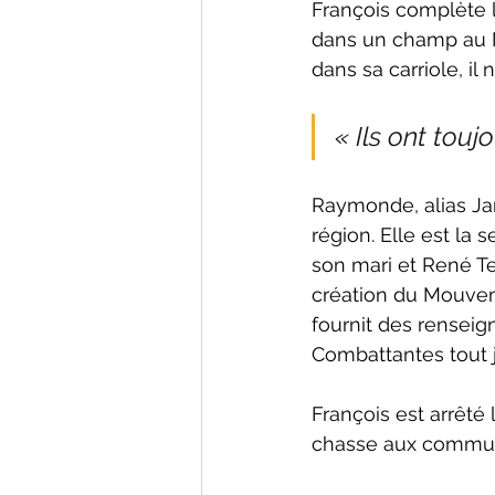
François complète l
dans un champ au Nor
dans sa carriole, il
« Ils ont touj
Raymonde, alias Jane
région. Elle est la
son mari et René Ter
création du Mouvem
fournit des renseig
Combattantes tout 
François est arrêté 
chasse aux communis